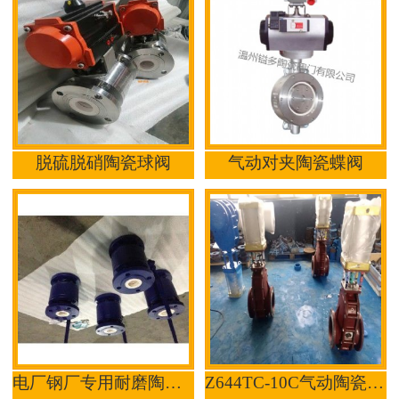
脱硫脱硝陶瓷球阀
气动对夹陶瓷蝶阀
电厂钢厂专用耐磨陶瓷球阀
Z644TC-10C气动陶瓷进料阀