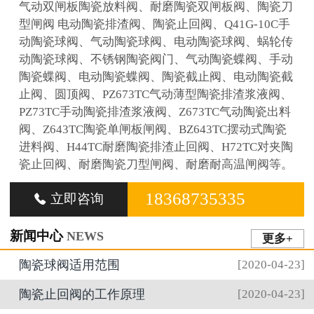
气动双闸板陶瓷放料阀、耐磨陶瓷双闸板阀、陶瓷刀
型闸阀 电动陶瓷排渣阀、陶瓷止回阀、Q41G-10C手
动陶瓷球阀、气动陶瓷球阀、电动陶瓷球阀、蜗轮传
动陶瓷球阀、不锈钢陶瓷阀门、气动陶瓷蝶阀、手动
陶瓷蝶阀、电动陶瓷蝶阀、陶瓷截止阀、电动陶瓷截
止阀、圆顶阀、PZ673TC气动薄型陶瓷排渣浆液阀、
PZ73TC手动陶瓷排渣浆液阀、Z673TC气动陶瓷出料
阀、Z643TC陶瓷单闸板闸阀、BZ643TC摆动式陶瓷
进料阀、H44TC耐磨陶瓷排渣止回阀、H72TC对夹陶
瓷止回阀、耐磨陶瓷刀型闸阀、耐磨耐高温闸阀等。
18368735335
立即咨询

新闻中心
NEWS
更多+
陶瓷球阀适用范围
[2020-04-23]
陶瓷止回阀的工作原理
[2020-04-23]