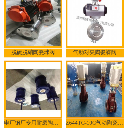
脱硫脱硝陶瓷球阀
气动对夹陶瓷蝶阀
电厂钢厂专用耐磨陶瓷球阀
Z644TC-10C气动陶瓷进料阀