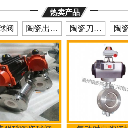
热卖产品
球阀
陶瓷出料阀
陶瓷刀闸阀