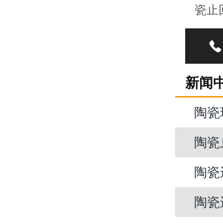
瓷止

新闻
陶瓷
陶瓷
陶瓷
陶瓷