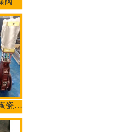
蝶阀
Z644TC-10C气动陶瓷进料阀