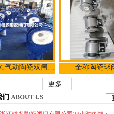
Z644TC气动陶瓷双闸板出料阀
全称陶瓷球
更多+
我们
ABOUT US
浙江镒多陶瓷阀门有限公司24小时热线：