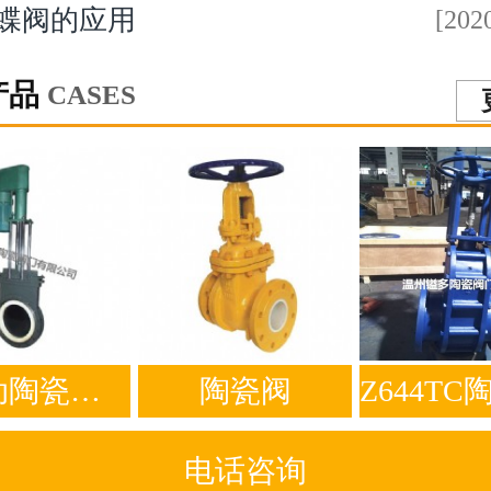
蝶阀的应用
[202
产品
CASES
电液动陶瓷刀闸阀
陶瓷阀
电话咨询