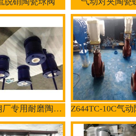
硫脱硝陶瓷球阀
气动对夹陶瓷
电厂钢厂专用耐磨陶瓷球阀