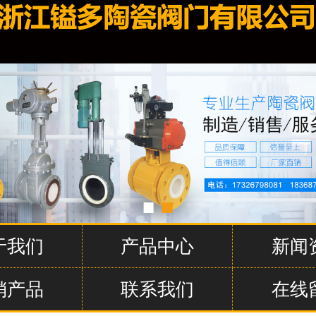
于我们
产品中心
新闻
销产品
联系我们
在线