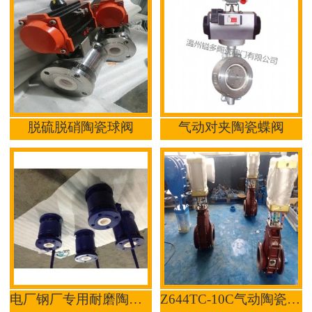
脱硫脱硝陶瓷球阀
气动对夹陶瓷蝶阀
电厂钢厂专用耐磨陶瓷球阀
Z644TC-10C气动陶瓷进料阀